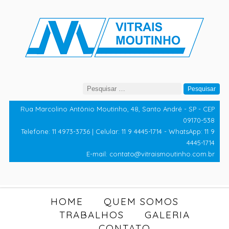
Pesquisar
por:
Rua Marcolino Antônio Moutinho, 48, Santo André - SP - CEP
09170-538
Telefone: 11 4973-3736 | Celular: 11 9 4445-1714 - WhatsApp: 11 9
4445-1714
E-mail: contato@vitraismoutinho.com.br
HOME
QUEM SOMOS
TRABALHOS
GALERIA
CONTATO