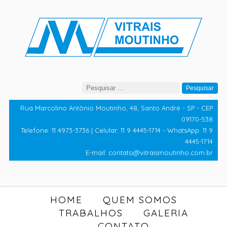
Pesquisar
por:
Rua Marcolino Antônio Moutinho, 48, Santo André - SP - CEP
09170-538
Telefone: 11 4973-3736 | Celular: 11 9 4445-1714 - WhatsApp: 11 9
4445-1714
E-mail: contato@vitraismoutinho.com.br
HOME
QUEM SOMOS
TRABALHOS
GALERIA
CONTATO