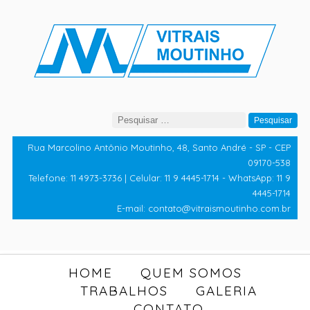
Pesquisar
por:
Rua Marcolino Antônio Moutinho, 48, Santo André - SP - CEP
09170-538
Telefone: 11 4973-3736 | Celular: 11 9 4445-1714 - WhatsApp: 11 9
4445-1714
E-mail: contato@vitraismoutinho.com.br
HOME
QUEM SOMOS
TRABALHOS
GALERIA
CONTATO