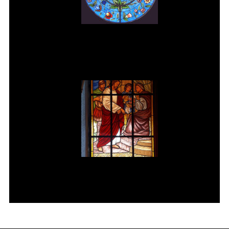
Vitral rosácea floral (3) Vitrais
Moutinho
Jesus é condenado à morte Vitral
da Igreja de Pedreira SP.