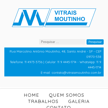
Pesquisar
por:
Rua Marcolino Antônio Moutinho, 48, Santo André - SP - CEP
09170-538
Telefone: 11 4973-3736 | Celular: 11 9 4445-1714 - WhatsApp: 11 9
4445-1714
E-mail: contato@vitraismoutinho.com.br
HOME
QUEM SOMOS
TRABALHOS
GALERIA
CONTATO