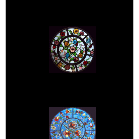
Vitral rosácea floral (1) Vitrais
Moutinho
Vitral rosácea floral (2) Vitrais
Moutinho