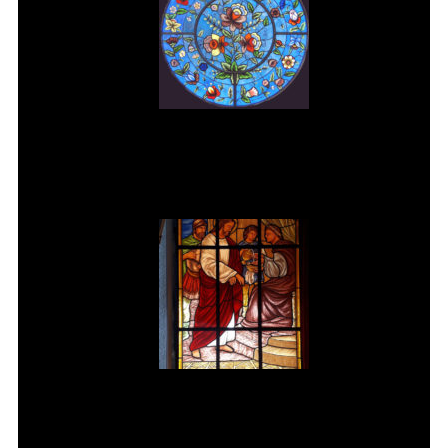
Vitral rosácea floral (3) Vitrais
Moutinho
Jesus é condenado à morte Vitral
da Igreja de Pedreira SP.