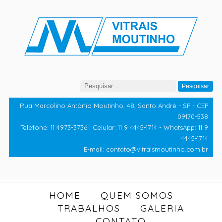
Pesquisar
por:
Rua Marcolino Antônio Moutinho, 48, Santo André - SP - CEP
09170-538
Telefone: 11 4973-3736 | Celular: 11 9 4445-1714 - WhatsApp: 11 9
4445-1714
E-mail: contato@vitraismoutinho.com.br
HOME
QUEM SOMOS
TRABALHOS
GALERIA
CONTATO