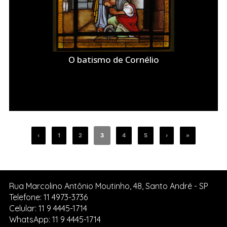
O batismo de Cornélio
‹
1
2
3
4
5
›
»
Rua Marcolino Antônio Moutinho, 48, Santo André - SP
Telefone: 11 4973-3736
Celular: 11 9 4445-1714
WhatsApp: 11 9 4445-1714