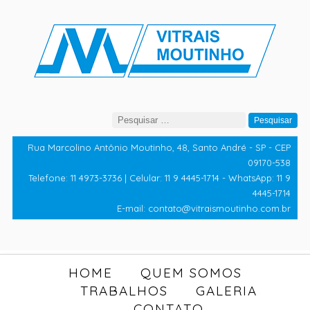
Pesquisar
por:
Rua Marcolino Antônio Moutinho, 48, Santo André - SP - CEP
09170-538
Telefone: 11 4973-3736 | Celular: 11 9 4445-1714 - WhatsApp: 11 9
4445-1714
E-mail: contato@vitraismoutinho.com.br
HOME
QUEM SOMOS
TRABALHOS
GALERIA
CONTATO