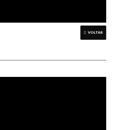
VOLTAR
Jesus é
condenado à
morte Vitral
da Igreja de