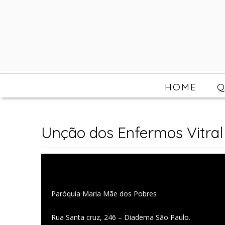
HOME
Q
Unção dos Enfermos Vitral
Paróquia Maria Mãe dos Pobres
Rua Santa cruz, 246 – Diadema São Paulo.