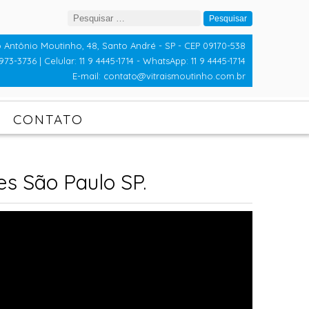
Pesquisar
por:
 Antônio Moutinho, 48, Santo André - SP - CEP 09170-538
973-3736 | Celular: 11 9 4445-1714 - WhatsApp: 11 9 4445-1714
E-mail: contato@vitraismoutinho.com.br
CONTATO
s São Paulo SP.