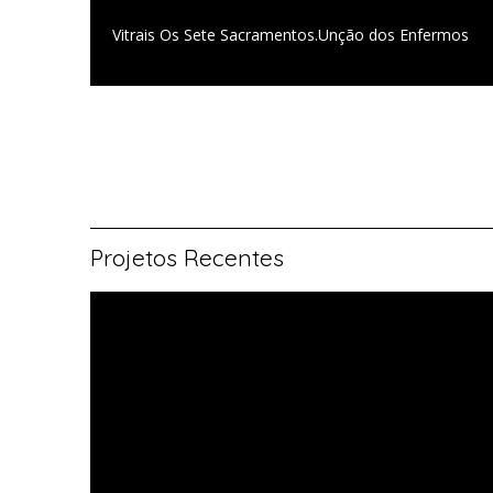
Vitrais Os Sete Sacramentos.Unção dos Enfermos
Projetos Recentes
Vitral rosácea
floral (1)
Vitrais
Moutinho