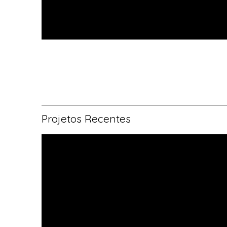
Projetos Recentes
Vitral rosácea
floral (1)
Vitrais
Moutinho