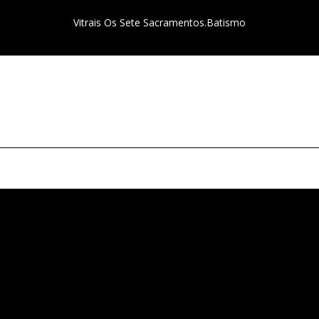
Vitrais Os Sete Sacramentos.Batismo
Vitral rosácea
Vitral rosácea
floral (2)
floral (3)
Vitrais
Vitrais
Moutinho
Moutinho