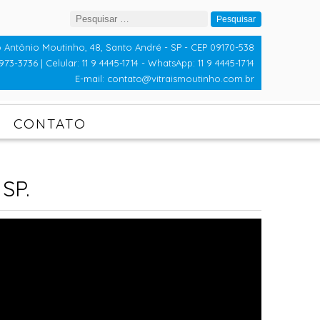
Pesquisar
por:
 Antônio Moutinho, 48, Santo André - SP - CEP 09170-538
973-3736 | Celular: 11 9 4445-1714 - WhatsApp: 11 9 4445-1714
E-mail: contato@vitraismoutinho.com.br
CONTATO
SP.