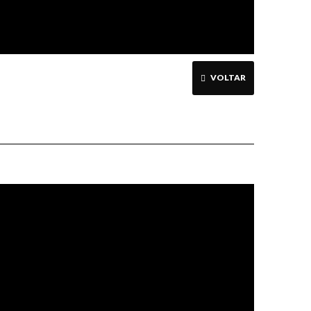
VOLTAR
Jesus é
condenado à
morte Vitral
da Igreja de