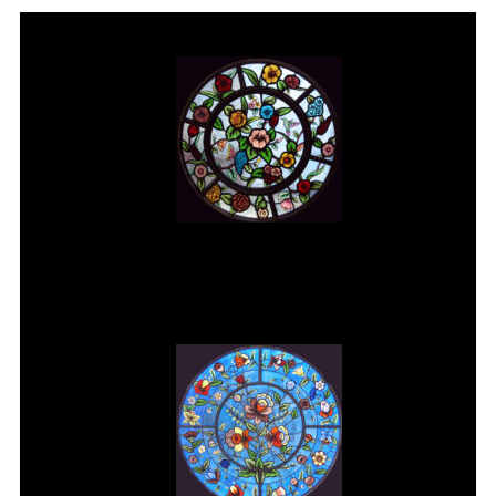
Vitral rosácea floral (2) Vitrais
Moutinho