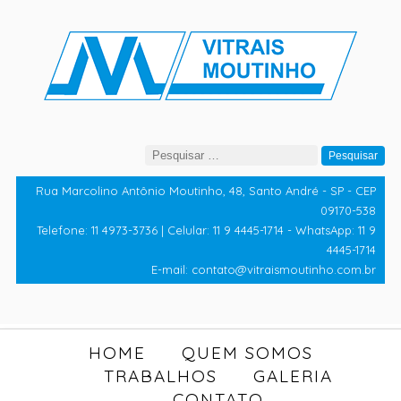
Pesquisar
por:
Rua Marcolino Antônio Moutinho, 48, Santo André - SP - CEP
09170-538
Telefone: 11 4973-3736 | Celular: 11 9 4445-1714 - WhatsApp: 11 9
4445-1714
E-mail: contato@vitraismoutinho.com.br
HOME
QUEM SOMOS
TRABALHOS
GALERIA
CONTATO