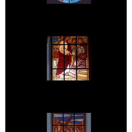
Vitral rosácea floral (3) Vitrais
Moutinho
Jesus é condenado à morte Vitral
da Igreja de Pedreira SP.