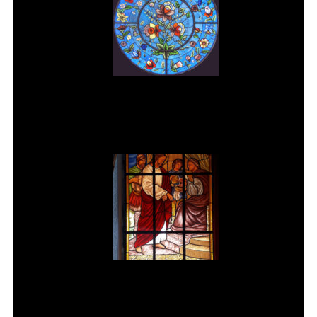
Vitral rosácea floral (3) Vitrais
Moutinho
Jesus é condenado à morte Vitral
da Igreja de Pedreira SP.