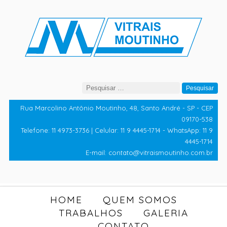
Pesquisar
por:
Rua Marcolino Antônio Moutinho, 48, Santo André - SP - CEP
09170-538
Telefone: 11 4973-3736 | Celular: 11 9 4445-1714 - WhatsApp: 11 9
4445-1714
E-mail: contato@vitraismoutinho.com.br
HOME
QUEM SOMOS
TRABALHOS
GALERIA
CONTATO