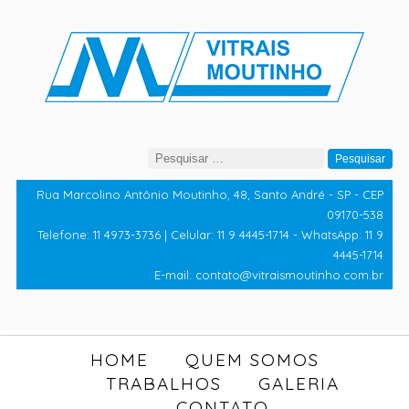
Pesquisar
por:
Rua Marcolino Antônio Moutinho, 48, Santo André - SP - CEP
09170-538
Telefone: 11 4973-3736 | Celular: 11 9 4445-1714 - WhatsApp: 11 9
4445-1714
E-mail: contato@vitraismoutinho.com.br
HOME
QUEM SOMOS
TRABALHOS
GALERIA
CONTATO