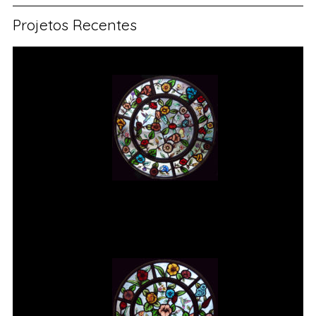
Projetos Recentes
Vitral rosácea floral (1) Vitrais
Moutinho