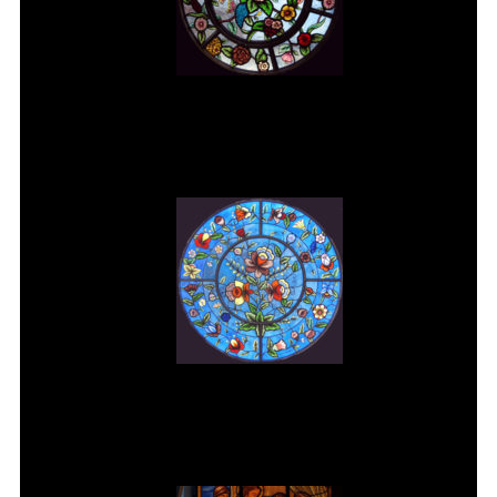
Vitral rosácea floral (2) Vitrais
Moutinho
Vitral rosácea floral (3) Vitrais
Moutinho