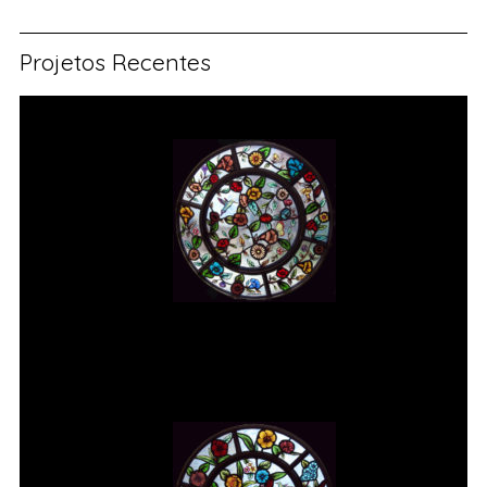
Projetos Recentes
Vitral rosácea floral (1) Vitrais
Moutinho