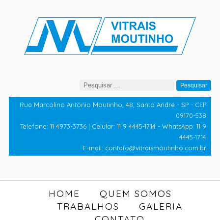
Pesquisar
por:
Rua Marcolino Antônio Moutinho, 48, Santo André - SP - CEP
09170-538
Telefone: 11 4973-3736 | Celular: 11 9 4445-1714 - WhatsApp: 11 9
4445-1714
E-mail: contato@vitraismoutinho.com.br
HOME
QUEM SOMOS
TRABALHOS
GALERIA
CONTATO