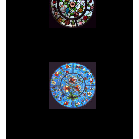
Vitral rosácea floral (2) Vitrais
Moutinho
Vitral rosácea floral (3) Vitrais
Moutinho