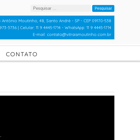
Pesquisar
por:
 Antônio Moutinho, 48, Santo André - SP - CEP 09170-538
973-3736 | Celular: 11 9 4445-1714 - WhatsApp: 11 9 4445-1714
E-mail: contato@vitraismoutinho.com.br
CONTATO
.