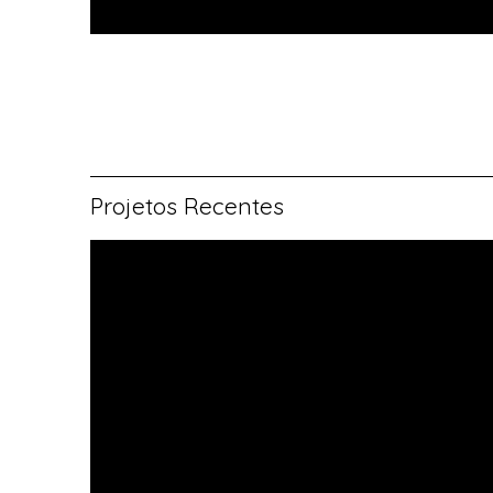
Projetos Recentes
Vitral rosácea
floral (1)
Vitrais
Moutinho