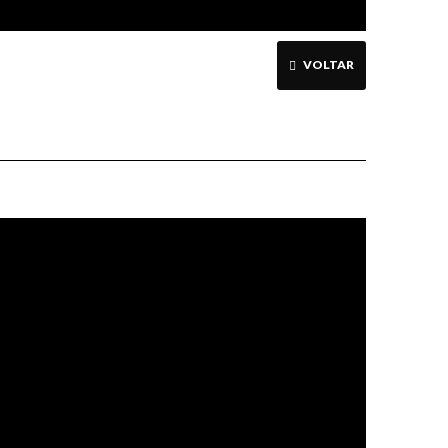
VOLTAR
Jesus é
condenado à
morte Vitral
da Igreja de
Pedreira SP.