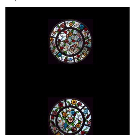
Vitral rosácea floral (1) Vitrais
Moutinho