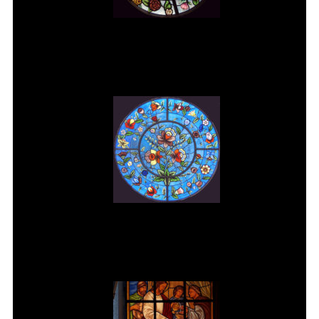
Vitral rosácea floral (2) Vitrais
Moutinho
Vitral rosácea floral (3) Vitrais
Moutinho