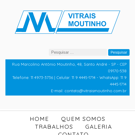
Pesquisar
por:
Rua Marcolino Antônio Moutinho, 48, Santo André - SP - CEP
09170-538
Telefone: 11 4973-3736 | Celular: 11 9 4445-1714 - WhatsApp: 11 9
4445-1714
E-mail: contato@vitraismoutinho.com.br
HOME
QUEM SOMOS
TRABALHOS
GALERIA
CONTATO