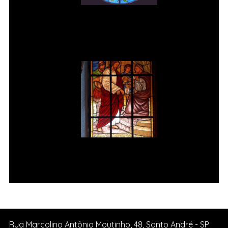
Vitral rosácea floral (3) Vitrais
Moutinho
Jesus é condenado à morte Vitral
da Igreja de Pedreira SP.
Rua Marcolino Antônio Moutinho, 48, Santo André - SP