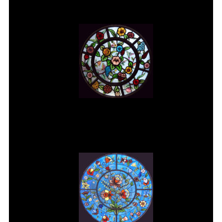
Vitral rosácea floral (2) Vitrais
Moutinho