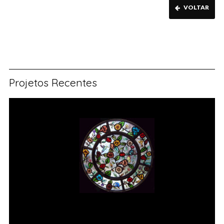
VOLTAR
Projetos Recentes
Vitral rosácea floral (1) Vitrais
Moutinho