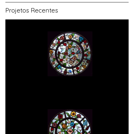
Projetos Recentes
Vitral rosácea floral (1) Vitrais
Moutinho