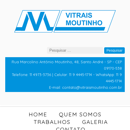
Pesquisar
por:
Rua Marcolino Antônio Moutinho, 48, Santo André - SP - CEP
09170-538
Telefone: 11 4973-3736 | Celular: 11 9 4445-1714 - WhatsApp: 11 9
4445-1714
E-mail: contato@vitraismoutinho.com.br
HOME
QUEM SOMOS
TRABALHOS
GALERIA
CONTATO