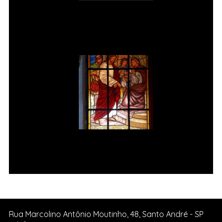
Vitral rosácea floral (3) Vitrais
Moutinho
Jesus é condenado à morte Vitral
da Igreja de Pedreira SP.
Rua Marcolino Antônio Moutinho, 48, Santo André - SP