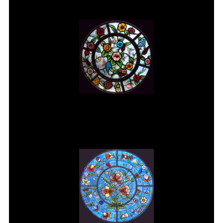
Vitral rosácea floral (2) Vitrais
Moutinho