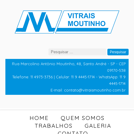
Pesquisar
por:
Rua Marcolino Antônio Moutinho, 48, Santo André - SP - CEP
09170-538
Telefone: 11 4973-3736 | Celular: 11 9 4445-1714 - WhatsApp: 11 9
4445-1714
E-mail: contato@vitraismoutinho.com.br
HOME
QUEM SOMOS
TRABALHOS
GALERIA
CONTATO