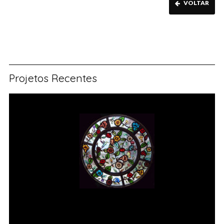
VOLTAR
Projetos Recentes
Vitral rosácea floral (1) Vitrais
Moutinho