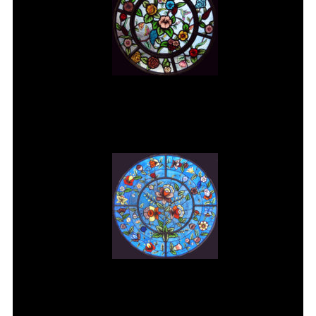
Vitral rosácea floral (2) Vitrais
Moutinho
Vitral rosácea floral (3) Vitrais
Moutinho