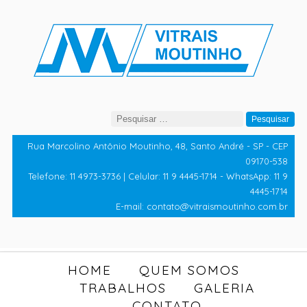
Pesquisar
por:
Rua Marcolino Antônio Moutinho, 48, Santo André - SP - CEP
09170-538
Telefone: 11 4973-3736 | Celular: 11 9 4445-1714 - WhatsApp: 11 9
4445-1714
E-mail: contato@vitraismoutinho.com.br
HOME
QUEM SOMOS
TRABALHOS
GALERIA
CONTATO