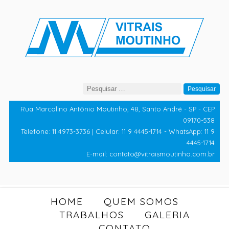
Pesquisar
por:
Rua Marcolino Antônio Moutinho, 48, Santo André - SP - CEP
09170-538
Telefone: 11 4973-3736 | Celular: 11 9 4445-1714 - WhatsApp: 11 9
4445-1714
E-mail: contato@vitraismoutinho.com.br
HOME
QUEM SOMOS
TRABALHOS
GALERIA
CONTATO