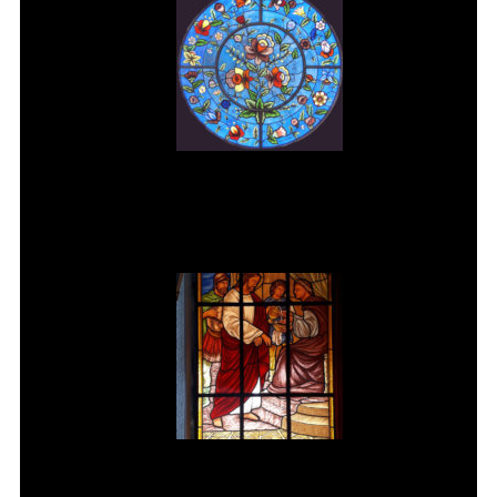
Vitral rosácea floral (3) Vitrais
Moutinho
Jesus é condenado à morte Vitral