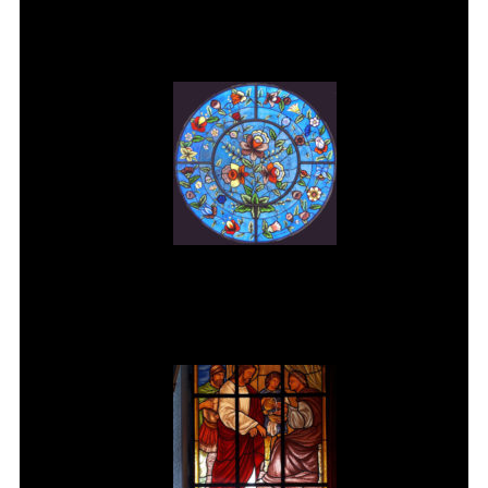
Moutinho
Vitral rosácea floral (3) Vitrais
Moutinho