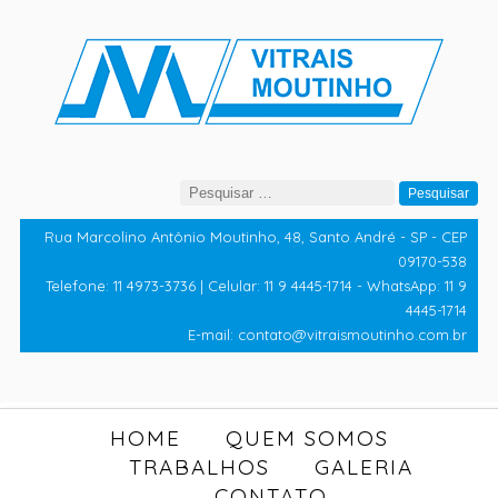
Pesquisar
por:
Rua Marcolino Antônio Moutinho, 48, Santo André - SP - CEP
09170-538
Telefone: 11 4973-3736 | Celular: 11 9 4445-1714 - WhatsApp: 11 9
4445-1714
E-mail: contato@vitraismoutinho.com.br
HOME
QUEM SOMOS
TRABALHOS
GALERIA
CONTATO