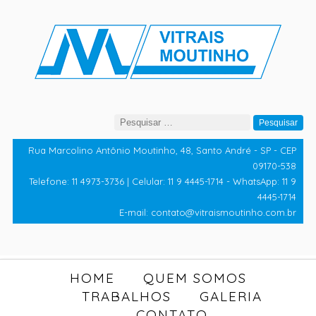
Pesquisar
por:
Rua Marcolino Antônio Moutinho, 48, Santo André - SP - CEP
09170-538
Telefone: 11 4973-3736 | Celular: 11 9 4445-1714 - WhatsApp: 11 9
4445-1714
E-mail: contato@vitraismoutinho.com.br
HOME
QUEM SOMOS
TRABALHOS
GALERIA
CONTATO