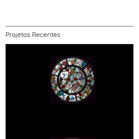
Projetos Recentes
Vitral rosácea floral (1) Vitrais
Moutinho