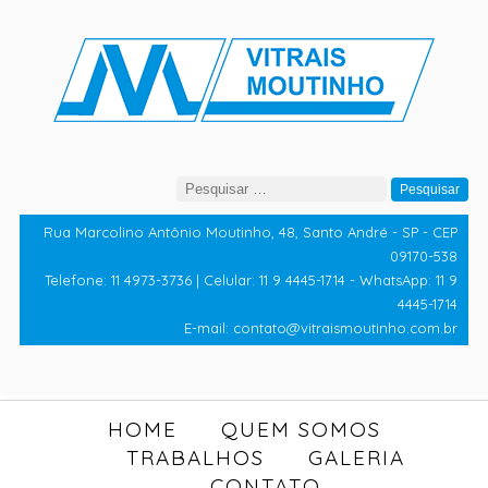
Pesquisar
por:
Rua Marcolino Antônio Moutinho, 48, Santo André - SP - CEP
09170-538
Telefone: 11 4973-3736 | Celular: 11 9 4445-1714 - WhatsApp: 11 9
4445-1714
E-mail: contato@vitraismoutinho.com.br
HOME
QUEM SOMOS
TRABALHOS
GALERIA
CONTATO