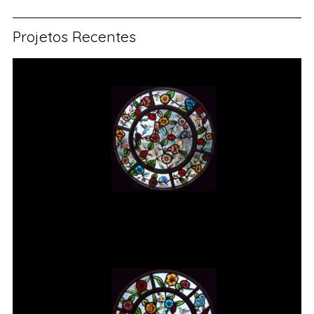
Projetos Recentes
Vitral rosácea floral (1) Vitrais
Moutinho