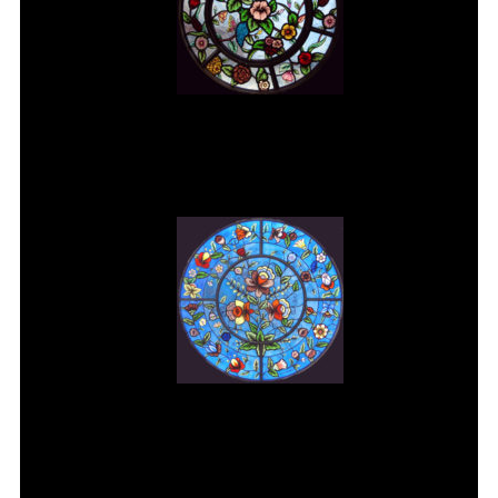
Vitral rosácea floral (2) Vitrais
Moutinho
Vitral rosácea floral (3) Vitrais
Moutinho