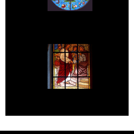
Vitral rosácea floral (3) Vitrais
Moutinho
Jesus é condenado à morte Vitral
da Igreja de Pedreira SP.