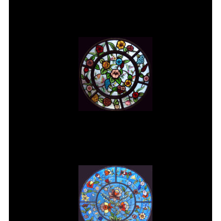
Moutinho
Vitral rosácea floral (2) Vitrais
Moutinho