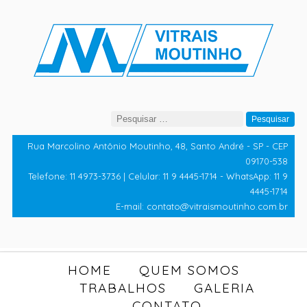
Pesquisar
por:
Rua Marcolino Antônio Moutinho, 48, Santo André - SP - CEP
09170-538
Telefone: 11 4973-3736 | Celular: 11 9 4445-1714 - WhatsApp: 11 9
4445-1714
E-mail: contato@vitraismoutinho.com.br
HOME
QUEM SOMOS
TRABALHOS
GALERIA
CONTATO